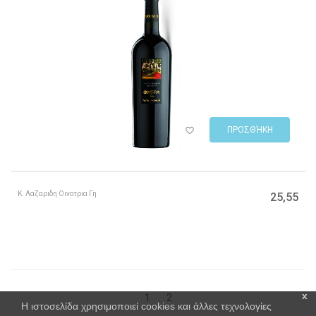
ΠΡΟΣΘΉΚΗ
Κ. Λαζαριδη Οινοτρια Γη
25,55
x
1
2
Η ιστοσελίδα χρησιμοποιεί cookies και άλλες τεχνολογίες