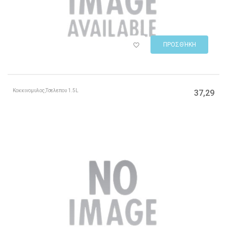
ΠΡΟΣΘΉΚΗ
Κοκκινoμυλος,Τσελεπου 1.5L
37,29