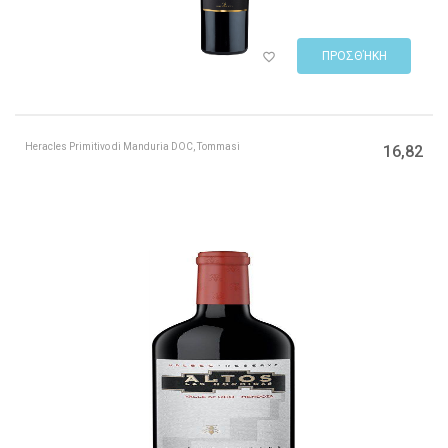
ΠΡΟΣΘΉΚΗ
Heracles Primitivo di Manduria DOC, Tommasi
16,82