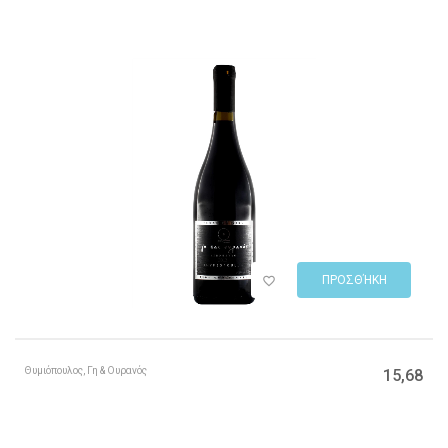
ΠΡΟΣΘΉΚΗ
Θυμιόπουλος, Γη & Ουρανός
15,68