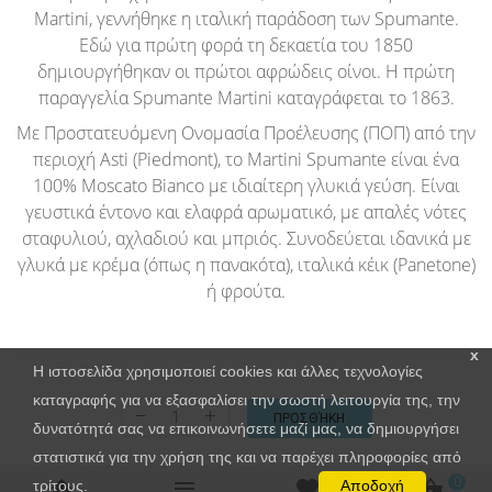
Martini, γεννήθηκε η ιταλική παράδοση των Spumante.
Εδώ για πρώτη φορά τη δεκαετία του 1850
δημιουργήθηκαν οι πρώτοι αφρώδεις οίνοι. Η πρώτη
παραγγελία Spumante Martini καταγράφεται το 1863.
Με Προστατευόμενη Ονομασία Προέλευσης (ΠΟΠ) από την
περιοχή Asti (Piedmont), το Μartini Spumante είναι ένα
100% Moscato Bianco με ιδιαίτερη γλυκιά γεύση. Είναι
γευστικά έντονο και ελαφρά αρωματικό, με απαλές νότες
σταφυλιού, αχλαδιού και μπριός. Συνοδεύεται ιδανικά με
γλυκά με κρέμα (όπως η πανακότα), ιταλικά κέικ (Panetone)
ή φρούτα.
x
Η ιστοσελίδα χρησιμοποιεί cookies και άλλες τεχνολογίες
καταγραφής για να εξασφαλίσει την σωστή λειτουργία της, την
–
+
ΠΡΟΣΘΉΚΗ
δυνατότητά σας να επικοινωνήσετε μαζί μας, να δημιουργήσει
στατιστικά για την χρήση της και να παρέχει πληροφορίες από
0
τρίτους.
Αποδοχή